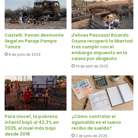
Castelli: frenan desmonte
¡Felices Pascuas! Ricardo
ilegal en Paraje Pampa
Osuna recuperó la libertad
Toloza
tras cumplir con el
embargo impuesto en la
6 de junio de 2024
causa por abigeato
16 de abril de 2025
Para Unicef, la pobreza
¿Cómo controlar el
infantil bajó al 42,3% en
aguinaldo en el nuevo
2025, el nivel más bajo
recibo de sueldo?
desde 2018
2 de junio de 2026