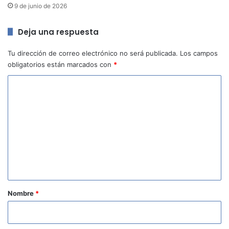
9 de junio de 2026
Deja una respuesta
Tu dirección de correo electrónico no será publicada.
Los campos
obligatorios están marcados con
*
C
o
m
e
n
t
a
r
Nombre
*
i
o