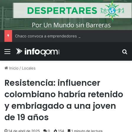
Chaco convoca a emprendedores locales para competir en «Emprendimiento Argentino 2026»
Menú
B
Inicio
/
Locales
Resistencia: influencer
colombiano habría retenido
y embriagado a una joven
de 19 años
14 de abril de 2025
0
154
1 minuto de lectura