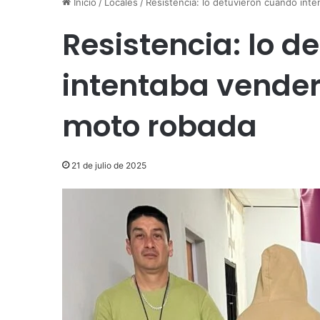
Inicio
/
Locales
/
Resistencia: lo detuvieron cuando int
Resistencia: lo 
intentaba vender
moto robada
21 de julio de 2025