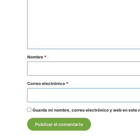
m
e
n
t
a
r
Nombre
*
i
o
*
Correo electrónico
*
Guarda mi nombre, correo electrónico y web en este 