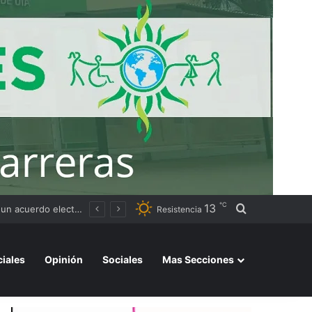
℃
13
Buscar por
 Resistencia
Resistencia
ciales
Opinión
Sociales
Mas Secciones