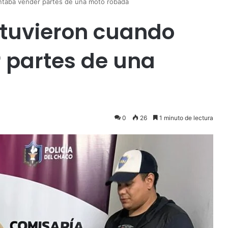
entaba vender partes de una moto robada
detuvieron cuando
 partes de una
0
26
1 minuto de lectura