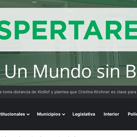
rmería secuestró 12 kilos de marihuana enviados en una encomienda a
stitucionales
Municipios
Legislativa
Interior
Poli