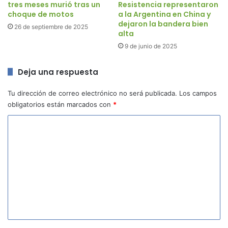
tres meses murió tras un
Resistencia representaron
choque de motos
a la Argentina en China y
dejaron la bandera bien
26 de septiembre de 2025
alta
9 de junio de 2025
Deja una respuesta
Tu dirección de correo electrónico no será publicada.
Los campos
obligatorios están marcados con
*
C
o
m
e
n
t
a