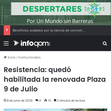
Beneficios avalados por la ciencia de convivir con gatos
Menú
B
Inicio
/
Institucionales
Resistencia: quedó
habilitada la renovada Plaza
9 de Julio
8 de junio de 2026
0
15
2 minutos de lectura