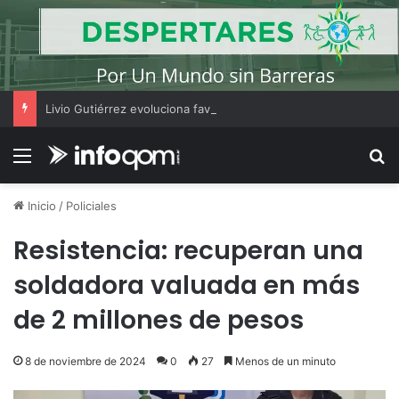
Livio Gutiérrez evoluciona favorablemente y fue trasladado a una sala común del Perrando
Menú
B
Inicio
/
Policiales
Resistencia: recuperan una
soldadora valuada en más
de 2 millones de pesos
8 de noviembre de 2024
0
27
Menos de un minuto