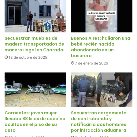
Secuestran muebles de
Buenos Aires: hallaron una
madera transportados de
bebé recién nacida
manera ilegal en Charadai
abandonada en un
basurero
13 de octubre de 2025
7 de enero de 2026
Corrientes: joven mujer
Secuestran cargamento
llevaba 88 kilos de cocaína
de contrabando y
ocultos en el piso de su
notifican a dos hombres
auto
por infracción aduanera