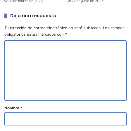
28 de marzo de 2026
21 de junio de 2026
Deja una respuesta
Tu dirección de correo electrónico no será publicada.
Los campos
obligatorios están marcados con
*
C
o
m
e
n
t
a
r
Nombre
*
i
o