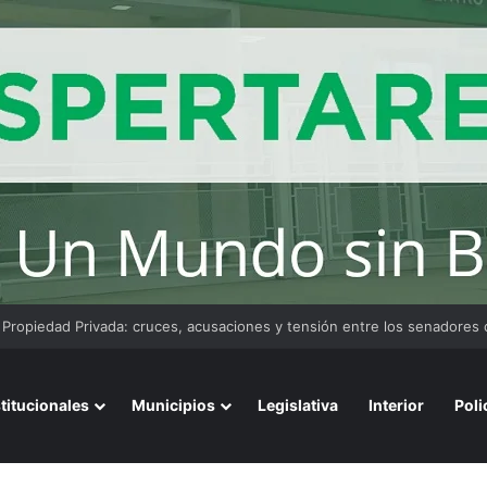
convoca a emprendedores locales para competir en «Emprendimiento 
stitucionales
Municipios
Legislativa
Interior
Poli
 robada en la escuela «Emilio La Marca»