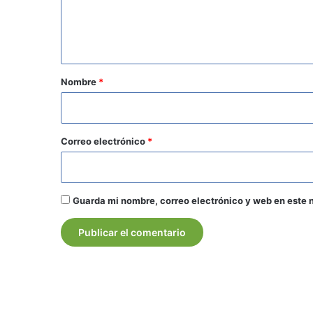
n
t
a
r
Nombre
*
i
o
*
Correo electrónico
*
Guarda mi nombre, correo electrónico y web en este 