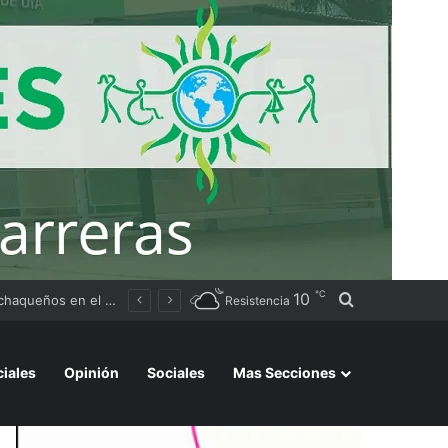
℃
10
Buscar por
Argentino 2026»
Resistencia
ciales
Opinión
Sociales
Mas Secciones