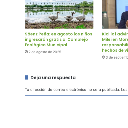
Sáenz Peña: en agosto los niños
Kicillof advi
ingresarán gratis al Complejo
Milei en Mor
Ecológico Municipal
responsabil
hechos de v
2 de agosto de 2025
3 de septiem
Deja una respuesta
Tu dirección de correo electrónico no será publicada.
Los
C
o
m
e