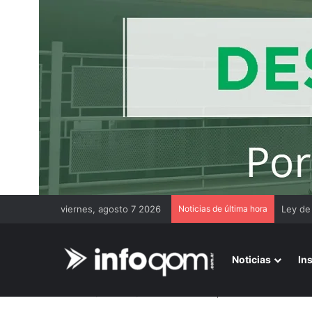
viernes, agosto 7 2026
Noticias de última hora
Chaco 
Noticias
In
Inicio
/
Locales
/
Resistencia: recuperaron una notebook