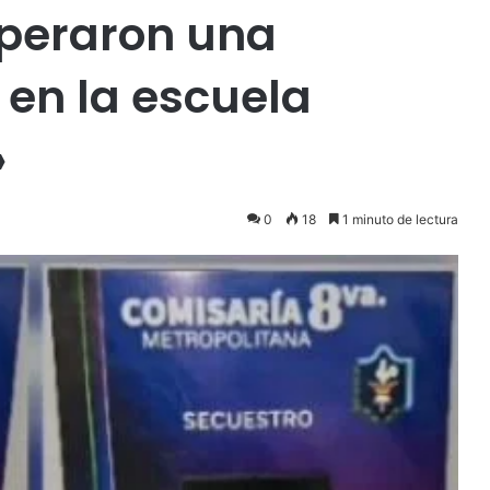
uperaron una
en la escuela
»
0
18
1 minuto de lectura