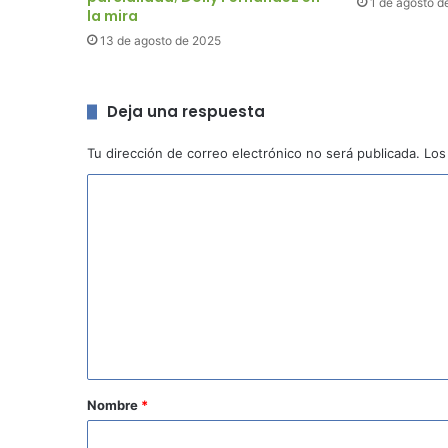
1 de agosto d
la mira
13 de agosto de 2025
Deja una respuesta
Tu dirección de correo electrónico no será publicada.
Los
C
o
m
e
n
t
a
r
Nombre
*
i