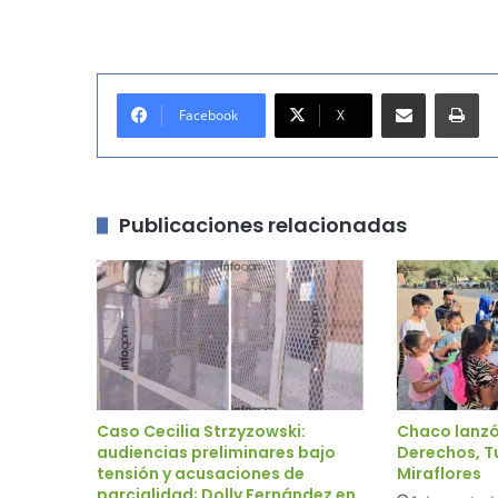
Compartir por correo electrónico
Imprimir
Facebook
X
Publicaciones relacionadas
Caso Cecilia Strzyzowski:
Chaco lanzó
audiencias preliminares bajo
Derechos, T
tensión y acusaciones de
Miraflores
parcialidad; Dolly Fernández en