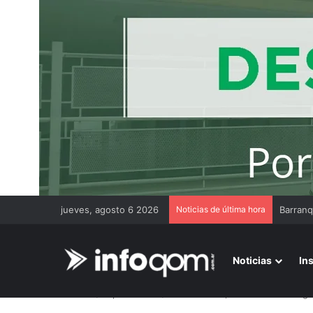
jueves, agosto 6 2026
Noticias de última hora
Noticias
In
Inicio
/
Espectáculos
/
Ricardo Darín, habló del caso A