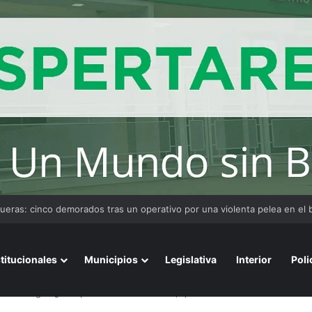
stitucionales
Municipios
Legislativa
Interior
Poli
gostina Vega: “¿Qué pasa con los hombres, que no reaccionamos?”