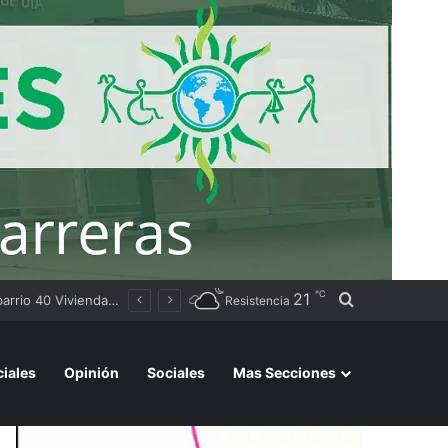
℃
21
Buscar por
Sameep anunció que comenzó la distribución de agua a las localidades del Segundo Acueducto tras la recarga de cisternas en Sáenz Peña
Resistencia
ciales
Opinión
Sociales
Mas Secciones