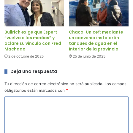
Bullrich exige que Espert
Chaco-Unicef: mediante
“vuelva a los medios” y
un convenio instalarán
aclare su vínculo con Fred
tanques de agua en el
Machado
interior de la provincia
2 de octubre de 2025
25 de junio de 2025
Deja una respuesta
Tu dirección de correo electrónico no será publicada.
Los campos
obligatorios están marcados con
*
C
o
m
e