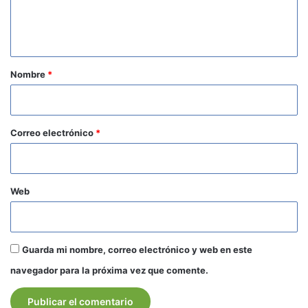
n
t
a
r
Nombre
*
i
o
*
Correo electrónico
*
Web
Guarda mi nombre, correo electrónico y web en este
navegador para la próxima vez que comente.