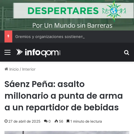
Gremios y organizaciones sostienen la marcha pese a los cambios en la Ley de Tierras
Menú
B
Inicio
/
Interior
Sáenz Peña: asalto
millonario a punta de arma
a un repartidor de bebidas
27 de abril de 2025
0
56
1 minuto de lectura