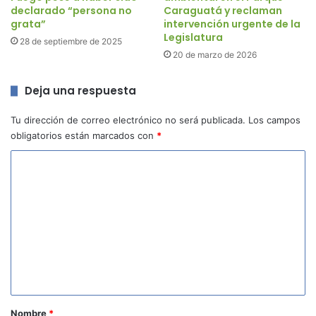
declarado “persona no
Caraguatá y reclaman
grata”
intervención urgente de la
Legislatura
28 de septiembre de 2025
20 de marzo de 2026
Deja una respuesta
Tu dirección de correo electrónico no será publicada.
Los campos
obligatorios están marcados con
*
C
o
m
e
n
t
a
r
Nombre
*