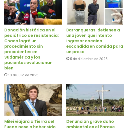
Donación histórica en el
Barranqueras: detienen a
pediátrico de resistencia:
una joven que intentó
Chaco logró un
ingresar cocaína
procedimiento sin
escondida en comida para
precedentes en
un preso
Sudamérica y los
5 de diciembre de 2025
pacientes evolucionan
bien
10 de julio de 2025
Milei viajará a Tierra del
Denuncian grave daño
Fuego pese a haber sido
ambiental en el Parque