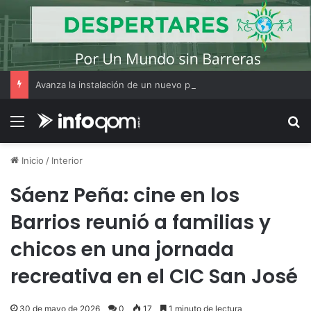
Avanza la instalación de un nuevo puesto policial en el ex Campo Zampa para reforzar la seguridad en la zona sur de Resistencia
Menú
B
Inicio
/
Interior
Sáenz Peña: cine en los
Barrios reunió a familias y
chicos en una jornada
recreativa en el CIC San José
30 de mayo de 2026
0
17
1 minuto de lectura