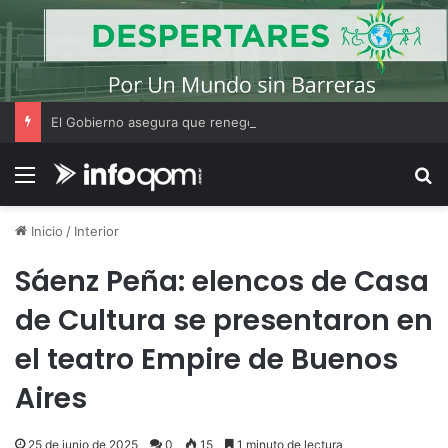
El Gobierno asegura que renegociará la concesión de los principales aeropuertos del país
Menú
B
Inicio
/
Interior
Sáenz Peña: elencos de Casa
de Cultura se presentaron en
el teatro Empire de Buenos
Aires
25 de junio de 2025
0
15
1 minuto de lectura