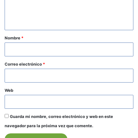
n
t
a
r
Nombre
*
i
o
*
Correo electrónico
*
Web
Guarda mi nombre, correo electrónico y web en este
navegador para la próxima vez que comente.