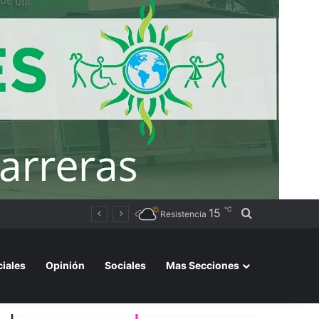
℃
15
Buscar por
Una vecina de Resistencia recibió su primer auto tras ganar el Volkswagen Tera 0 km del Bono Bienal
Resistencia
ciales
Opinión
Sociales
Mas Secciones