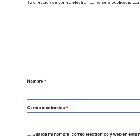
Tu dirección de correo electrónico no será publicada.
Los
C
o
m
e
n
t
a
r
Nombre
*
i
o
*
Correo electrónico
*
Guarda mi nombre, correo electrónico y web en este 