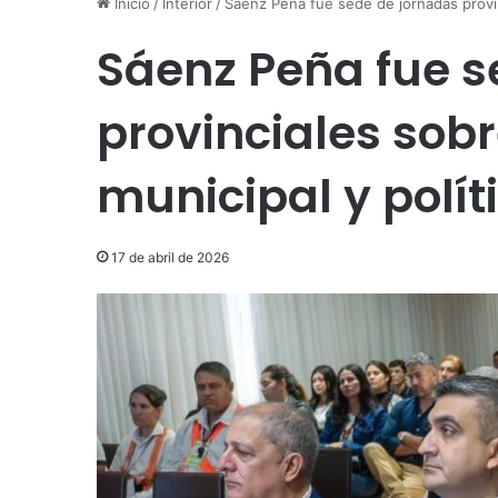
Inicio
/
Interior
/
Sáenz Peña fue sede de jornadas provin
Sáenz Peña fue s
provinciales sob
municipal y polít
17 de abril de 2026