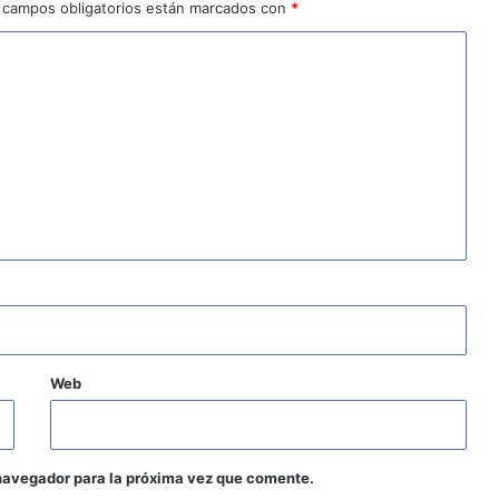
 campos obligatorios están marcados con
*
Web
navegador para la próxima vez que comente.