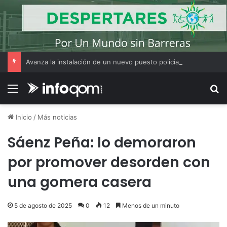
Avanza la instalación de un nuevo puesto policial en el ex Campo Zampa para reforzar la seguridad en la zona sur de Resistencia
Menú
B
Inicio
/
Más noticias
Sáenz Peña: lo demoraron
por promover desorden con
una gomera casera
5 de agosto de 2025
0
12
Menos de un minuto