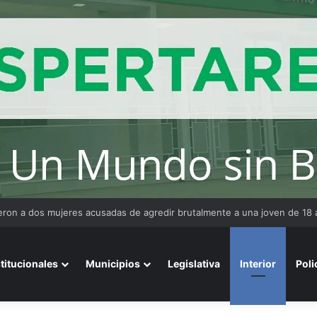
ta: mientras el Senado debatía Propiedad Privada, el 57% reclama un 
stitucionales
Municipios
Legislativa
Interior
Poli