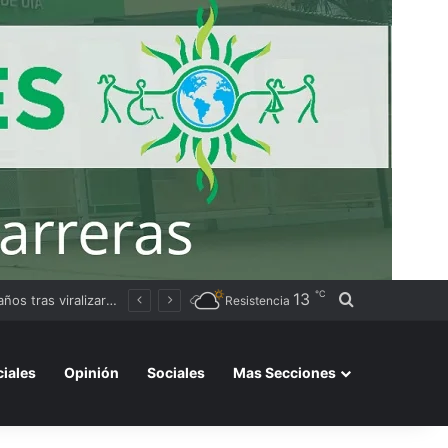
℃
13
Buscar por
cambio de rumbo
Resistencia
ciales
Opinión
Sociales
Mas Secciones