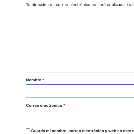
Tu dirección de correo electrónico no será publicada.
Los
C
o
m
e
n
t
a
r
Nombre
*
i
o
*
Correo electrónico
*
Guarda mi nombre, correo electrónico y web en este 