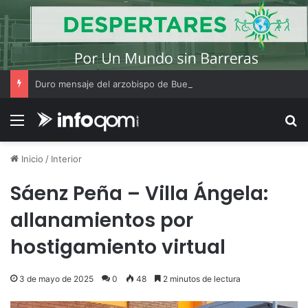
Duro mensaje del arzobispo de Buenos Aires en la misa de San Cayetano
Menú
B
Inicio
/
Interior
Sáenz Peña – Villa Ángela:
allanamientos por
hostigamiento virtual
3 de mayo de 2025
0
48
2 minutos de lectura