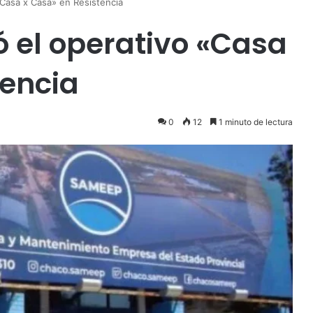
Casa x Casa» en Resistencia
el operativo «Casa
tencia
0
12
1 minuto de lectura