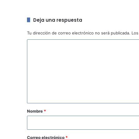
Deja una respuesta
Tu dirección de correo electrónico no será publicada.
Los
C
o
m
e
n
t
a
r
Nombre
*
i
o
*
Correo electrónico
*