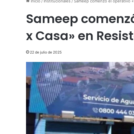
Inicio
/
Institucionales
/
Sameep comenzó el operativo «
Sameep comenzó 
x Casa» en Resis
22 de julio de 2025