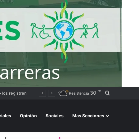
℃
30
Buscar por
Avanza la instalación de un nuevo puesto policial en el ex Campo Zampa para reforzar la seguridad en la zona sur de Resistencia
Resistencia
ciales
Opinión
Sociales
Mas Secciones