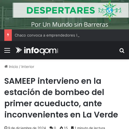
Chaco convoca a emprendedores locales para competir en «Emprendimiento Argentino 2026»
Menú
B
Inicio
/
Interior
SAMEEP intervieno en la
estación de bombeo del
primer acueducto, ante
inconvenientes en La Verde
9 de diciembre de 2024
0
15
1 minuto de lectura