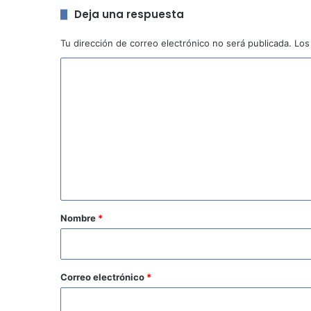
Deja una respuesta
Tu dirección de correo electrónico no será publicada.
Los
C
o
m
e
n
t
a
r
Nombre
*
i
o
*
Correo electrónico
*