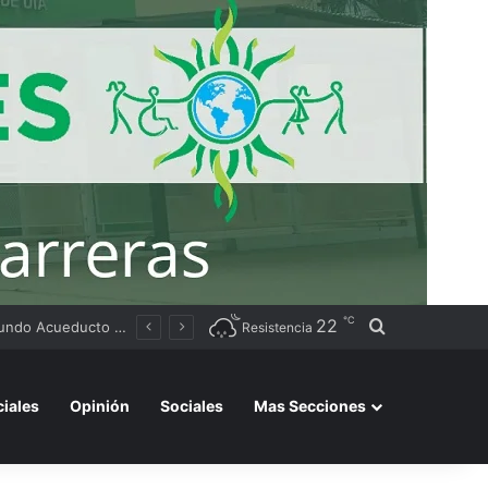
℃
22
Buscar por
Tierras
Resistencia
ciales
Opinión
Sociales
Mas Secciones