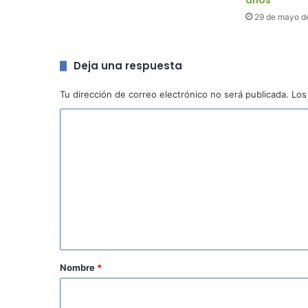
años
29 de mayo d
Deja una respuesta
Tu dirección de correo electrónico no será publicada.
Los
C
o
m
e
n
t
a
r
Nombre
*
i
o