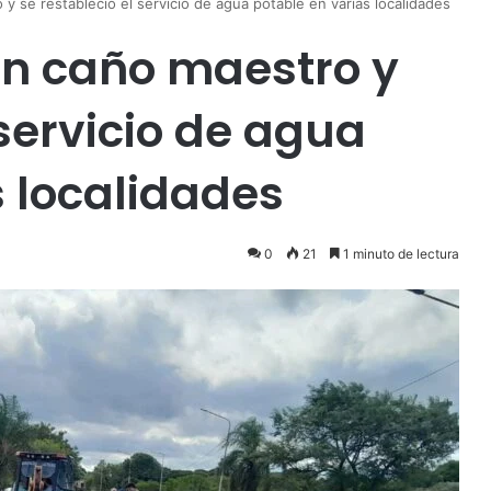
 se restableció el servicio de agua potable en varias localidades
n caño maestro y
 servicio de agua
s localidades
0
21
1 minuto de lectura