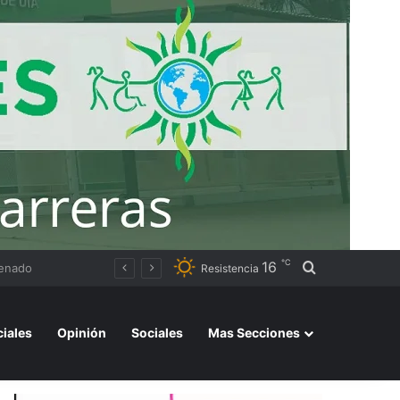
℃
16
Buscar por
EXXEN GYM: La investigación apunta al narcotráfico como posible origen de los fondos utilizados para expandir la cadena de gimnasios
Resistencia
ciales
Opinión
Sociales
Mas Secciones