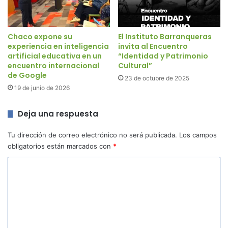
Chaco expone su
El Instituto Barranqueras
experiencia en inteligencia
invita al Encuentro
artificial educativa en un
“Identidad y Patrimonio
encuentro internacional
Cultural”
de Google
23 de octubre de 2025
19 de junio de 2026
Deja una respuesta
Tu dirección de correo electrónico no será publicada.
Los campos
obligatorios están marcados con
*
C
o
m
e
n