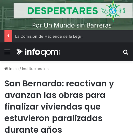
La Comisión de Hacienda de la Legislatura realizó su reunión ordinaria Nº18
Menú
B
Inicio
/
Institucionales
San Bernardo: reactivan y
avanzan las obras para
finalizar viviendas que
estuvieron paralizadas
durante años