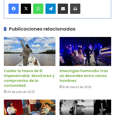
WhatsApp
Telegram
Compartir por correo electrónico
Imprimir
Publicaciones relacionadas
Cuidar la fauna de El
Investigan homicidio tras
Impenetrable: Monitoreo y
un desorden entre varios
compromiso de la
hombres
comunidad
8 de marzo de 2026
24 de julio de 2025