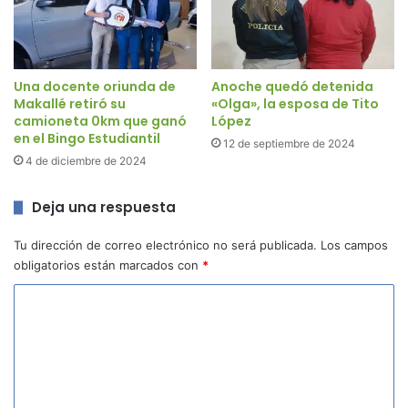
Una docente oriunda de
Anoche quedó detenida
Makallé retiró su
«Olga», la esposa de Tito
camioneta 0km que ganó
López
en el Bingo Estudiantil
12 de septiembre de 2024
4 de diciembre de 2024
Deja una respuesta
Tu dirección de correo electrónico no será publicada.
Los campos
obligatorios están marcados con
*
C
o
m
e
n