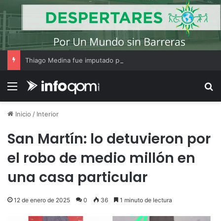
Thiago Medina fue imputado por abuso sexual y la causa continúa bajo investigación judicial
Menú
B
Inicio
/
Interior
San Martín: lo detuvieron por
el robo de medio millón en
una casa particular
12 de enero de 2025
0
36
1 minuto de lectura