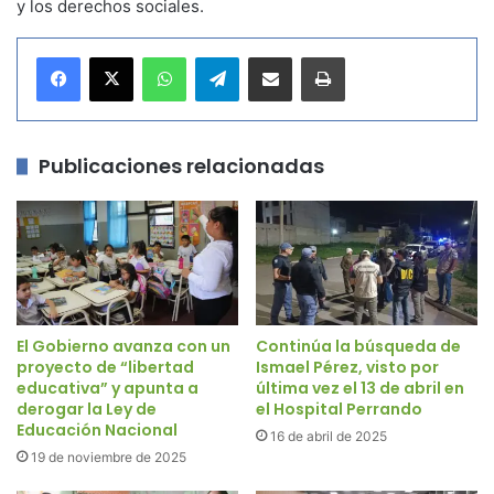
y los derechos sociales.
WhatsApp
Telegram
Compartir por correo electrónico
Imprimir
Publicaciones relacionadas
El Gobierno avanza con un
Continúa la búsqueda de
proyecto de “libertad
Ismael Pérez, visto por
educativa” y apunta a
última vez el 13 de abril en
derogar la Ley de
el Hospital Perrando
Educación Nacional
16 de abril de 2025
19 de noviembre de 2025