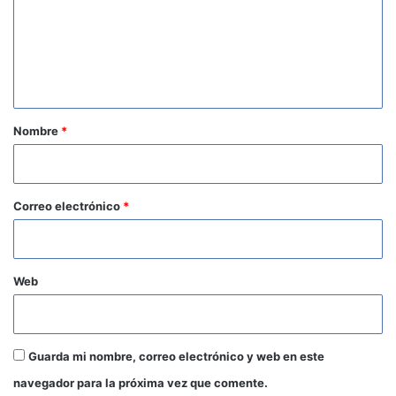
e
n
t
a
r
Nombre
*
i
o
*
Correo electrónico
*
Web
Guarda mi nombre, correo electrónico y web en este
navegador para la próxima vez que comente.