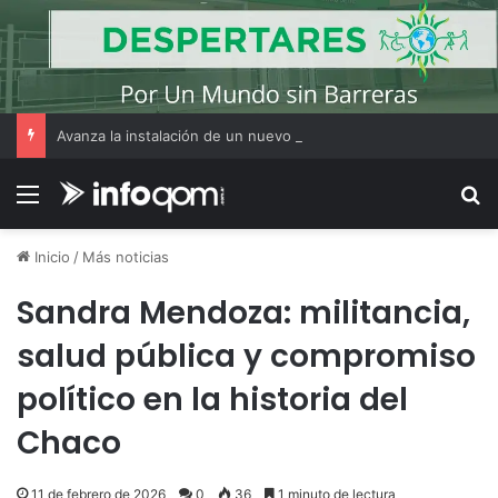
Avanza la instalación de un nuevo puesto policial en el ex Campo Zampa para reforzar la seguridad en la zona sur de Resistencia
Menú
B
Inicio
/
Más noticias
Sandra Mendoza: militancia,
salud pública y compromiso
político en la historia del
Chaco
11 de febrero de 2026
0
36
1 minuto de lectura