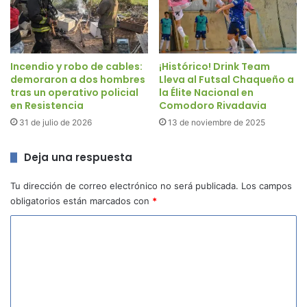
Incendio y robo de cables:
¡Histórico! Drink Team
demoraron a dos hombres
Lleva al Futsal Chaqueño a
tras un operativo policial
la Élite Nacional en
en Resistencia
Comodoro Rivadavia
31 de julio de 2026
13 de noviembre de 2025
Deja una respuesta
Tu dirección de correo electrónico no será publicada.
Los campos
obligatorios están marcados con
*
C
o
m
e