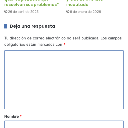
resuelvan sus problemas”
incautado
26 de abril de 2025
9 de enero de 2026
Deja una respuesta
Tu dirección de correo electrónico no será publicada.
Los campos
obligatorios están marcados con
*
C
o
m
e
n
t
a
r
Nombre
*
i