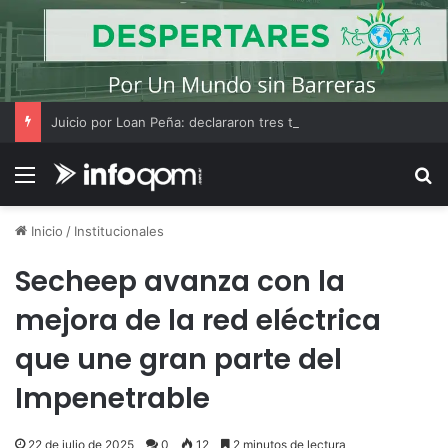
Juicio por Loan Peña: declararon tres testigos y «El Americano» Soria amplió su indagatoria
Menú
B
Inicio
/
Institucionales
Secheep avanza con la
mejora de la red eléctrica
que une gran parte del
Impenetrable
22 de julio de 2025
0
12
2 minutos de lectura