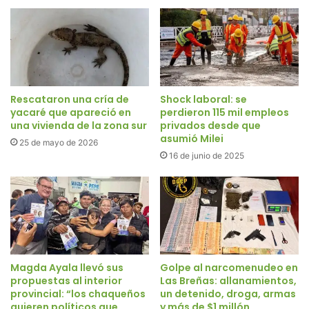
Rescataron una cría de
Shock laboral: se
yacaré que apareció en
perdieron 115 mil empleos
una vivienda de la zona sur
privados desde que
asumió Milei
25 de mayo de 2026
16 de junio de 2025
Magda Ayala llevó sus
Golpe al narcomenudeo en
propuestas al interior
Las Breñas: allanamientos,
provincial: “los chaqueños
un detenido, droga, armas
quieren políticos que
y más de $1 millón