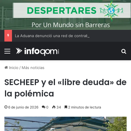
La Aduana denunció una red de contrabando que utilizaba CUITs de personas fallecidas y menores de edad
Menú
B
Inicio
/
Más noticias
SECHEEP y el «libre deuda» de
la polémica
6 de junio de 2026
0
34
2 minutos de lectura