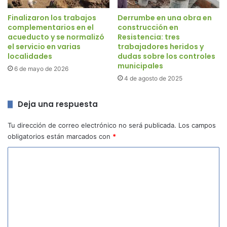
Finalizaron los trabajos
Derrumbe en una obra en
complementarios en el
construcción en
acueducto y se normalizó
Resistencia: tres
el servicio en varias
trabajadores heridos y
localidades
dudas sobre los controles
municipales
6 de mayo de 2026
4 de agosto de 2025
Deja una respuesta
Tu dirección de correo electrónico no será publicada.
Los campos
obligatorios están marcados con
*
C
o
m
e
n