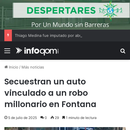
Thiago Medina fue imputado por abuso sexual y la causa continúa bajo investigación judicial
Menú
B
Inicio
/
Más noticias
Secuestran un auto
vinculado a un robo
millonario en Fontana
5 de julio de 2025
0
29
1 minuto de lectura