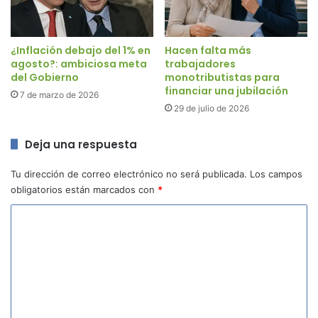
¿Inflación debajo del 1% en
Hacen falta más
agosto?: ambiciosa meta
trabajadores
del Gobierno
monotributistas para
financiar una jubilación
7 de marzo de 2026
29 de julio de 2026
Deja una respuesta
Tu dirección de correo electrónico no será publicada.
Los campos
obligatorios están marcados con
*
C
o
m
e
n