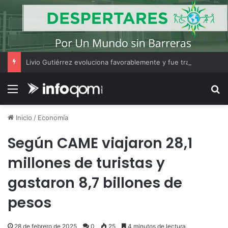
Livio Gutiérrez evoluciona favorablemente y fue trasladado a una sala común del Perrando
Menú
B
Inicio
/
Economía
Según CAME viajaron 28,1
millones de turistas y
gastaron 8,7 billones de
pesos
28 de febrero de 2025
0
25
4 minutos de lectura