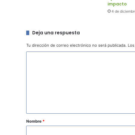
impacto
4 de diciembr
Deja una respuesta
Tu dirección de correo electrónico no será publicada.
Los
C
o
m
e
n
t
a
r
Nombre
*
i