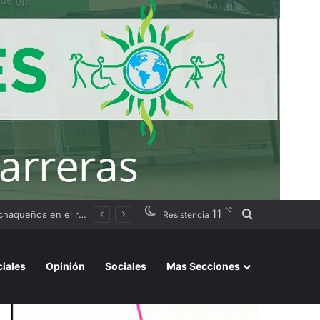
℃
11
Buscar por
Argentino 2026»
Resistencia
ciales
Opinión
Sociales
Mas Secciones