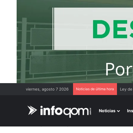
viernes, agosto 7 2026
Noticias de última hora
Chaco 
Noticias
In
Inicio
/
Más noticias
/
Senado debate un acuerdo millona