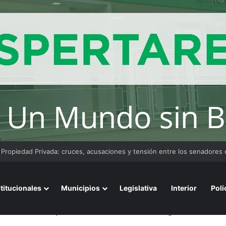
convoca a emprendedores locales para competir en «Emprendimiento 
stitucionales
Municipios
Legislativa
Interior
Poli
rio con holdouts y el Gobierno busca destrabar la negociación