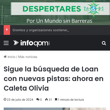
Gremios y organizaciones sostienen la marcha pese a los cambios en la Ley de Tierras
Menú
B
Inicio
/
Más noticias
Sigue la búsqueda de Loan
con nuevas pistas: ahora en
Caleta Olivia
23 de julio de 2024
0
31
1 minuto de lectura