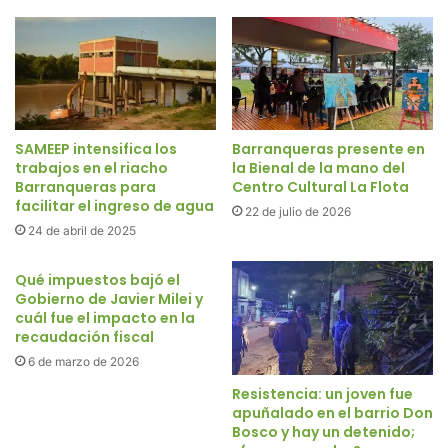
SAMEEP intensifica los
Barranqueras presente en
trabajos en el riacho
la Bienal de la mano del
Barranqueras para
Centro Cultural La Flota
facilitar el ingreso de agua
22 de julio de 2026
24 de abril de 2025
Qué impuestos bajó el
Gobierno de Javier Milei y
cuál fue el impacto en la
recaudación fiscal
6 de marzo de 2026
Resistencia: un joven fue
apuñalado en el barrio Don
Bosco y hay un detenido;