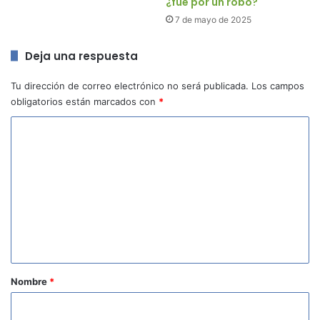
¿fue por un robo?
7 de mayo de 2025
Deja una respuesta
Tu dirección de correo electrónico no será publicada.
Los campos
obligatorios están marcados con
*
C
o
m
e
n
t
a
r
Nombre
*
i
o