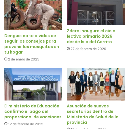
Zdero inaugura el ciclo
Dengue: no te olvides de
lectivo primario 2026
seguir los consejos para
desde Isla del Cerrito
prevenir los mosquitos en
27 de febrero de 2026
tu hogar
2 de enero de 2025
El ministerio de Educación
Asunción de nuevos
confirmó el pago del
secretarios dentro del
proporcional de vacciones
Ministerio de Salud de la
provincia
12 de febrero de 2025