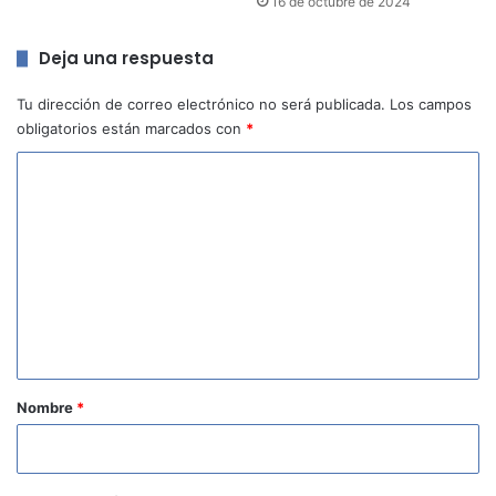
16 de octubre de 2024
Deja una respuesta
Tu dirección de correo electrónico no será publicada.
Los campos
obligatorios están marcados con
*
C
o
m
e
n
t
a
r
Nombre
*
i
o