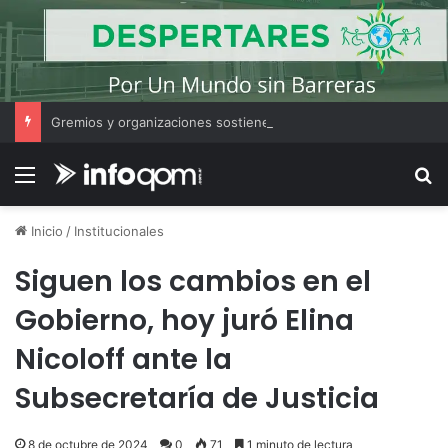
Gremios y organizaciones sostienen la marcha pese a los cambios en la Ley de Tierras
Menú
B
Inicio
/
Institucionales
Siguen los cambios en el
Gobierno, hoy juró Elina
Nicoloff ante la
Subsecretaría de Justicia
8 de octubre de 2024
0
71
1 minuto de lectura