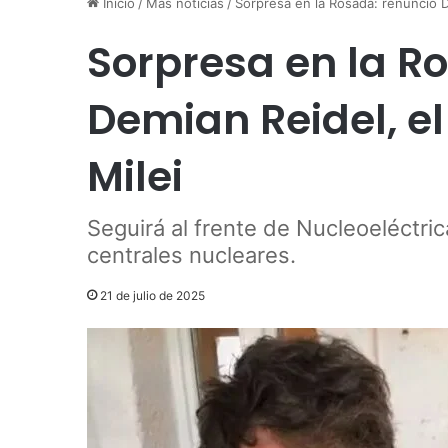
Inicio
/
Más noticias
/
Sorpresa en la Rosada: renunció De
Sorpresa en la R
Demian Reidel, el
Milei
Seguirá al frente de Nucleoeléctric
centrales nucleares.
21 de julio de 2025