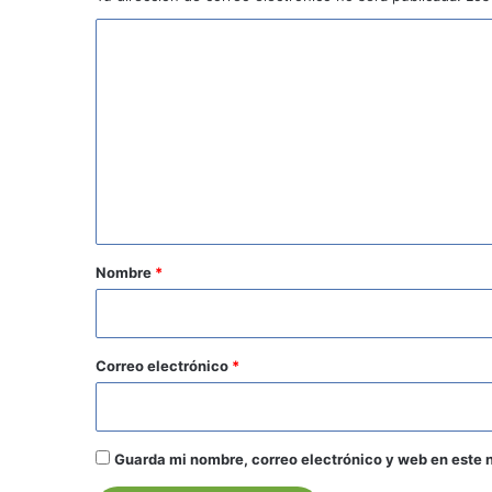
C
o
m
e
n
t
a
r
Nombre
*
i
o
*
Correo electrónico
*
Guarda mi nombre, correo electrónico y web en este 