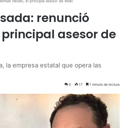
mian Reidel, el principal asesor de Milei
osada: renunció
 principal asesor de
a, la empresa estatal que opera las
0
17
1 minuto de lectura