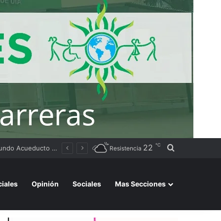
℃
22
Buscar por
Tierras
Resistencia
ciales
Opinión
Sociales
Mas Secciones