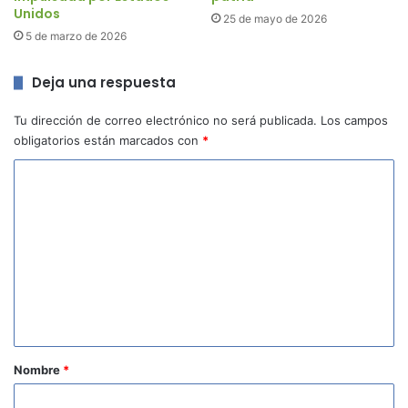
Unidos
25 de mayo de 2026
5 de marzo de 2026
Deja una respuesta
Tu dirección de correo electrónico no será publicada.
Los campos
obligatorios están marcados con
*
C
o
m
e
n
t
a
r
Nombre
*
i