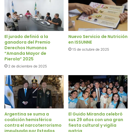
El jurado definió a la
Nuevo Servicio de Nutrición
ganadora del Premio
en ISSUNNE
Derechos Humanos
15 de octubre de 2025
“Amanda Mayor de
Pierola” 2025
2 de diciembre de 2025
Argentina se suma a
El Guido Miranda celebró
coalición hemisférica
sus 29 años con una gran
contra el narcoterrorismo
fiesta cultural y vigilia
impulsada por Estados
patria