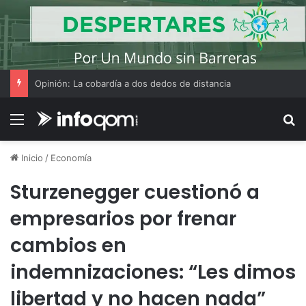
Opinión: La cobardía a dos dedos de distancia
Menú
B
Inicio
/
Economía
Sturzenegger cuestionó a
empresarios por frenar
cambios en
indemnizaciones: “Les dimos
libertad y no hacen nada”