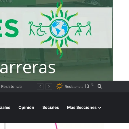
℃
13
Buscar por
Secuestraron 45 kilos de hojas de coca y cigarrillos de origen extranjero en un camino vecinal de El Impenetrable
Resistencia
ciales
Opinión
Sociales
Mas Secciones