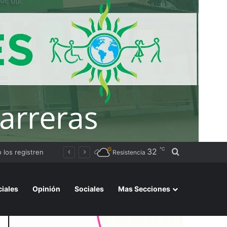
℃
32
Buscar por
Avanza la instalación de un nuevo puesto policial en el ex Campo Zampa para reforzar la seguridad en la zona sur de Resistencia
Resistencia
ciales
Opinión
Sociales
Mas Secciones