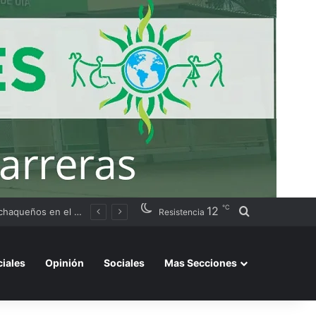
℃
12
Buscar por
Argentino 2026»
Resistencia
ciales
Opinión
Sociales
Mas Secciones