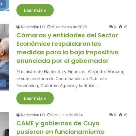
ía
Leer más »
Redaccion LD
19 de marzo de 2025
0
15
Cámaras y entidades del Sector
Económico respaldaron las
medidas para la baja impositiva
anunciada por el gobernador
El ministro de Hacienda y Finanzas, Alejandro Abraam,
el subsecretario de Coordinación de Gabinete
ía
Económico, Guillermo Agüero y la titular…
Leer más »
Redaccion LD
6 de junio de 2024
0
15
CAME y gobiernos de Cuyo
pusieron en funcionamiento