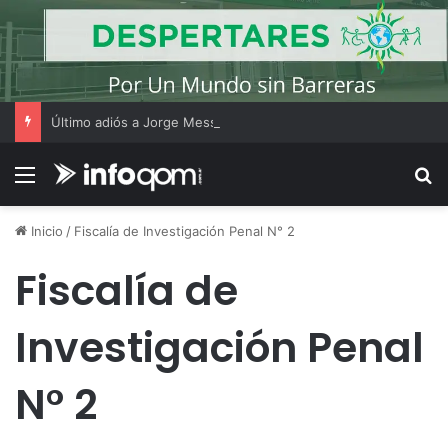
Último adiós a Jorge Messi: Lionel Messi llegó a Rosario y los hinchas dejaron mensajes de apoyo
Menú
B
Inicio
/
Fiscalía de Investigación Penal N° 2
Fiscalía de
Investigación Penal
N° 2