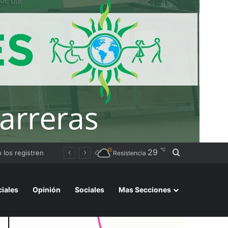
℃
29
Buscar por
Avanza la instalación de un nuevo puesto policial en el ex Campo Zampa para reforzar la seguridad en la zona sur de Resistencia
Resistencia
ciales
Opinión
Sociales
Mas Secciones