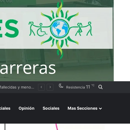
℃
11
Buscar por
ación judicial
Resistencia
ciales
Opinión
Sociales
Mas Secciones