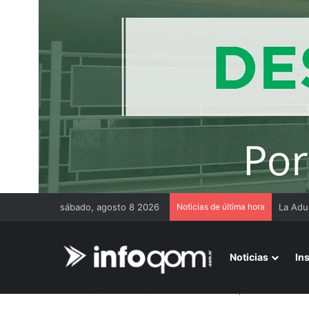
sábado, agosto 8 2026
Noticias de última hora
Thiago
Noticias
In
Inicio
/
Educación
/
Chaco abrió la inscripción a una fo