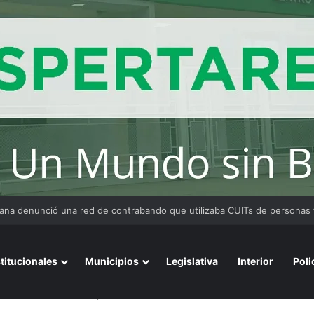
 Medina fue imputado por abuso sexual y la causa continúa bajo investig
stitucionales
Municipios
Legislativa
Interior
Poli
rmación docente virtual para fortalecer la enseñanza de Matemática