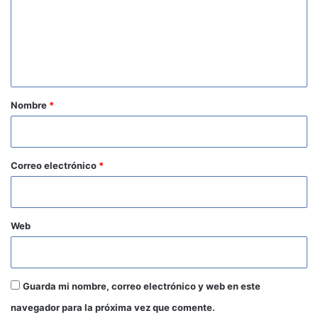
e
n
t
a
r
Nombre
*
i
o
*
Correo electrónico
*
Web
Guarda mi nombre, correo electrónico y web en este
navegador para la próxima vez que comente.