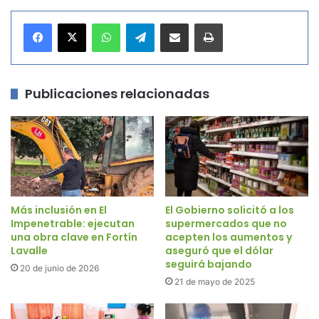
WhatsApp
Telegram
Compartir por correo electrónico
Imprimir
Publicaciones relacionadas
Más inclusión en El
El Gobierno solicitó a los
Impenetrable: ejecutan
supermercados que no
una obra clave en Fortín
acepten los aumentos y
Lavalle
aseguró que el dólar
seguirá bajando
20 de junio de 2026
21 de mayo de 2025