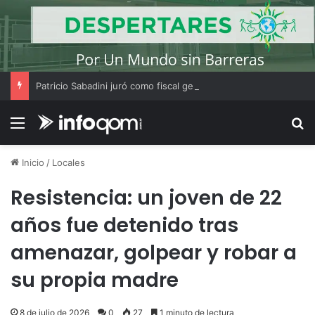
Patricio Sabadini juró como fiscal general federal de Resistencia y asumirá un nuevo rol en el Chaco
Menú
B
Inicio
/
Locales
Resistencia: un joven de 22
años fue detenido tras
amenazar, golpear y robar a
su propia madre
8 de julio de 2026
0
27
1 minuto de lectura