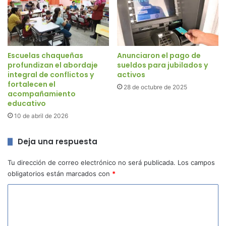
Escuelas chaqueñas
Anunciaron el pago de
profundizan el abordaje
sueldos para jubilados y
integral de conflictos y
activos
fortalecen el
28 de octubre de 2025
acompañamiento
educativo
10 de abril de 2026
Deja una respuesta
Tu dirección de correo electrónico no será publicada.
Los campos
obligatorios están marcados con
*
C
o
m