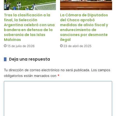
Tras la clasificación a la
La Cámara de Diputados
final, la Selección
del Chaco aprobó
Argentina celebró con una
medidas de alivio fiscal y
bandera en defensa de la
endurecimiento de
soberanía de las Islas
sanciones por desmonte
Malvinas
ilegal
15 de julio de 2026
23 de abril de 2025
Deja una respuesta
Tu dirección de correo electrónico no será publicada.
Los campos
obligatorios están marcados con
*
C
o
m
e