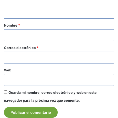
n
t
a
r
Nombre
*
i
o
*
Correo electrónico
*
Web
Guarda mi nombre, correo electrónico y web en este
navegador para la próxima vez que comente.