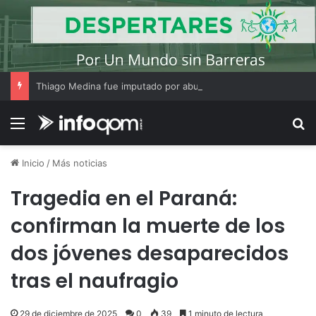
Thiago Medina fue imputado por abuso sexual y la causa continúa bajo investigación judicial
Menú
B
Inicio
/
Más noticias
Tragedia en el Paraná:
confirman la muerte de los
dos jóvenes desaparecidos
tras el naufragio
29 de diciembre de 2025
0
39
1 minuto de lectura