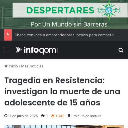
Chaco convoca a emprendedores locales para competir en «Emprendimiento Argentino 2026»
Menú
B
Inicio
/
Más noticias
Tragedia en Resistencia:
investigan la muerte de una
adolescente de 15 años
11 de julio de 2025
0
1.349
1 minuto de lectura