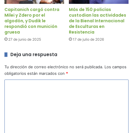
Capitanich cargó contra
Más de 150 policías
Milei y Zdero por el
custodian las actividades
algodón, y Dudik le
de la Bienal Internacional
respondió con munición
de Esculturas en
gruesa
Resistencia
27 de junio de 2025
17 de julio de 2026
Deja una respuesta
Tu dirección de correo electrónico no será publicada.
Los campos
obligatorios están marcados con
*
C
o
m
e
n
t