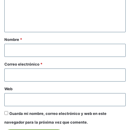
e
n
t
a
r
Nombre
*
i
o
*
Correo electrónico
*
Web
Guarda mi nombre, correo electrónico y web en este
navegador para la próxima vez que comente.