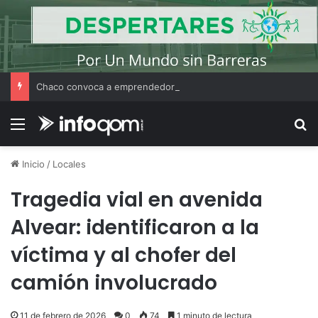
Chaco convoca a emprendedores locales para competir en «Emprendimiento Argentino 2026»
Menú
B
Inicio
/
Locales
Tragedia vial en avenida
Alvear: identificaron a la
víctima y al chofer del
camión involucrado
11 de febrero de 2026
0
74
1 minuto de lectura