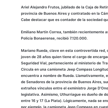
Ariel Alejandro Frutos, jubilado de la Caja de Reti
provincia de Buenos Aires y contratado en la Cám
Cabe destacar que es contador de la sociedad que
Emiliano Martín Correa, también recientemente a
Policía Bonaerense, recibió 7.120.000.
Mariano Rueda, clave en esta controvertida red, 
joven de 28 años quien tiene el cargo de encargad
Seguridad Vial, perteneciente al ministerio de Tr
Circula en una camioneta Jeep Compass Longitude
encuentra a nombre de Rueda. Llamativamente, el
de Senadores de la provincia de Buenos Aires, su
extraños vínculos entre el exministro Jorge D’Ono
legislativa. Asimismo, Uthurriague es dueño de d
entre 16 y 17 (La Plata). Lógicamente, nada se en
por ejemplo, la camioneta Jeep Compass en cuesti