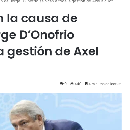
 de Jorge D’Onofrio salpican a toda la gestión de Axel Kicillof
n la causa de
rge D’Onofrio
a gestión de Axel
0
440
4 minutos de lectura