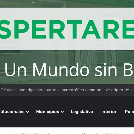
ensaje del arzobispo de Buenos Aires en la misa de San Cayetano
stitucionales
Municipios
Legislativa
Interior
Poli