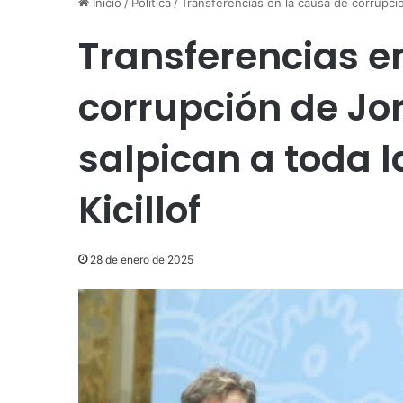
Inicio
/
Política
/
Transferencias en la causa de corrupción
Transferencias e
corrupción de Jo
salpican a toda l
Kicillof
28 de enero de 2025