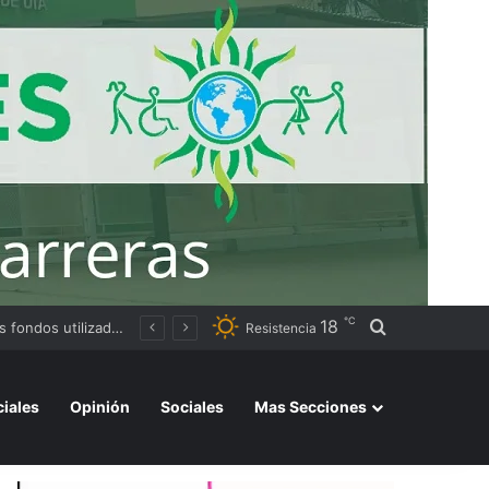
℃
18
Buscar por
Resistencia
ciales
Opinión
Sociales
Mas Secciones