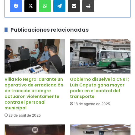
WhatsApp
Telegram
Compartir por correo electrónico
Imprimir
Publicaciones relacionadas
Villa Río Negro: durante un
Gobierno disuelve la CNRT:
operativo de erradicación
Luis Caputo gana mayor
de tracción a sangre
poder en el control del
actuaron violentamente
transporte
contra el personal
18 de agosto de 2025
municipal
28 de abril de 2025