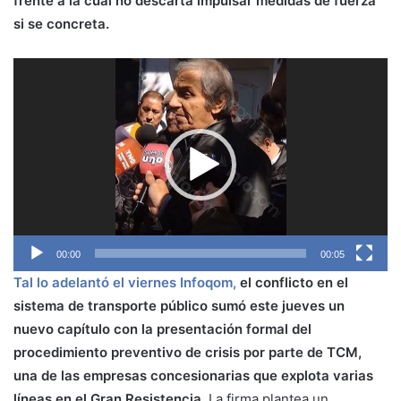
frente a la cual no descarta impulsar medidas de fuerza
si se concreta.
Reproductor
de
vídeo
00:00
00:05
Tal lo adelantó el viernes Infoqom,
el conflicto en el
sistema de transporte público sumó este jueves un
nuevo capítulo con la presentación formal del
procedimiento preventivo de crisis por parte de TCM,
una de las empresas concesionarias que explota varias
líneas en el Gran Resistencia.
La firma plantea un