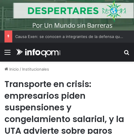
Causa Exen: se conocen a integrantes de la defensa que cuestionan la trastienda de los prófugos
Menú
B
Inicio
/
Institucionales
Transporte en crisis:
empresarios piden
suspensiones y
congelamiento salarial, y la
UTA advierte sobre paros