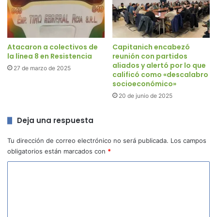
Atacaron a colectivos de
Capitanich encabezó
la línea 8 en Resistencia
reunión con partidos
aliados y alertó por lo que
27 de marzo de 2025
calificó como «descalabro
socioeconómico»
20 de junio de 2025
Deja una respuesta
Tu dirección de correo electrónico no será publicada.
Los campos
obligatorios están marcados con
*
C
o
m
e