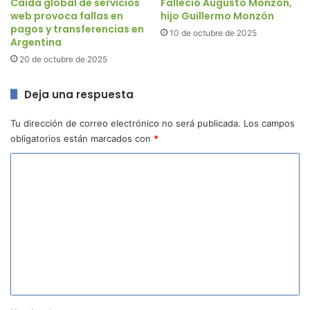
Caída global de servicios
Falleció Augusto Monzón,
web provoca fallas en
hijo Guillermo Monzón
pagos y transferencias en
10 de octubre de 2025
Argentina
20 de octubre de 2025
Deja una respuesta
Tu dirección de correo electrónico no será publicada.
Los campos
obligatorios están marcados con
*
C
o
m
e
n
t
a
r