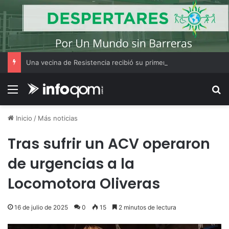
Una vecina de Resistencia recibió su primer auto tras ganar el Volkswagen Tera 0 km del Bono Bienal
Menú
B
Inicio
/
Más noticias
Tras sufrir un ACV operaron
de urgencias a la
Locomotora Oliveras
16 de julio de 2025
0
15
2 minutos de lectura