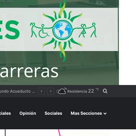
℃
22
Buscar por
Tierras
Resistencia
ciales
Opinión
Sociales
Mas Secciones