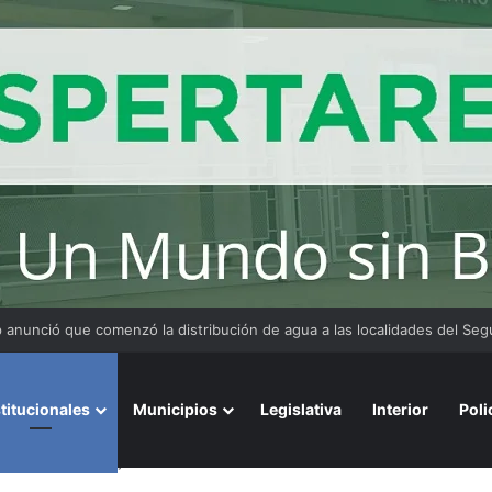
 y organizaciones sostienen la marcha pese a los cambios en la Ley de 
stitucionales
Municipios
Legislativa
Interior
Poli
ura del trabajo” dijo Resico