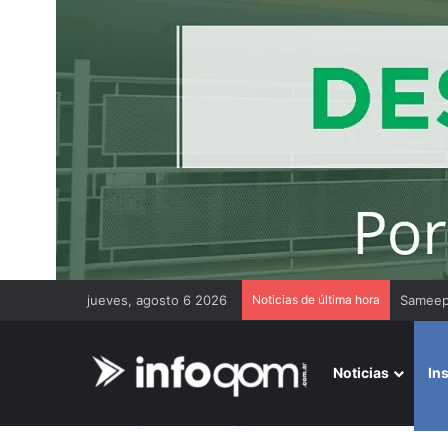
jueves, agosto 6 2026
Noticias de última hora
Gremios
Noticias
In
Inicio
/
Institucionales
/
Tres Isletas: “creemos en la cult