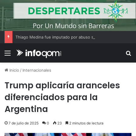
Thiago Medina fue imputado por abuso sexual y la causa continúa bajo investigación judicial
Menú
B
Inicio
/
Internacionales
Trump aplicaría aranceles
diferenciados para la
Argentina
7 de julio de 2025
0
23
2 minutos de lectura