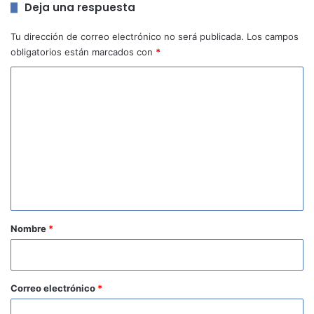
Deja una respuesta
Tu dirección de correo electrónico no será publicada.
Los campos
obligatorios están marcados con
*
C
o
m
e
n
t
a
r
Nombre
*
i
o
*
Correo electrónico
*