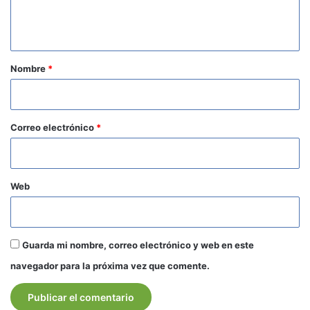
n
t
a
r
Nombre
*
i
o
*
Correo electrónico
*
Web
Guarda mi nombre, correo electrónico y web en este
navegador para la próxima vez que comente.