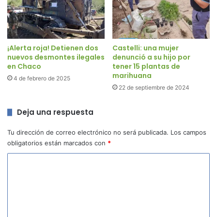
¡Alerta roja! Detienen dos
Castelli: una mujer
nuevos desmontes ilegales
denunció a su hijo por
en Chaco
tener 15 plantas de
marihuana
4 de febrero de 2025
22 de septiembre de 2024
Deja una respuesta
Tu dirección de correo electrónico no será publicada.
Los campos
obligatorios están marcados con
*
C
o
m
e