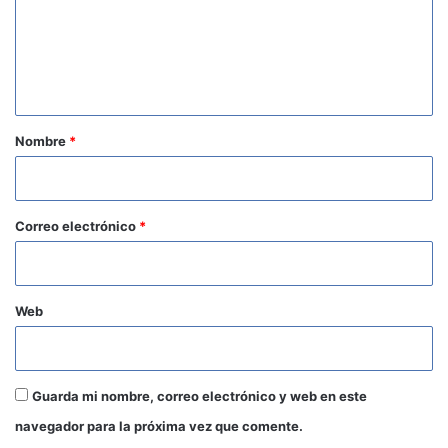
e
n
t
a
r
Nombre
*
i
o
*
Correo electrónico
*
Web
Guarda mi nombre, correo electrónico y web en este
navegador para la próxima vez que comente.