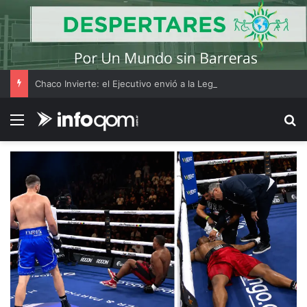
Chaco Invierte: el Ejecutivo envió a la Legislatura un régimen para atraer inversiones y generar empleo
Menú
B