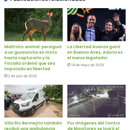
Maltrato animal: persiguió
La Libertad Avanza ganó
a un guazuncho en moto
en Buenos Aires, Adorni es
hasta capturarlo y la
el nuevo legislador
Fiscalía ordenó que sea
18 de mayo de 2025
imputado en libertad
2 de julio de 2025
Villa Río Bermejito también
Por imágenes del Centro
recibió una ambulancia
de Monitoreo se logró el