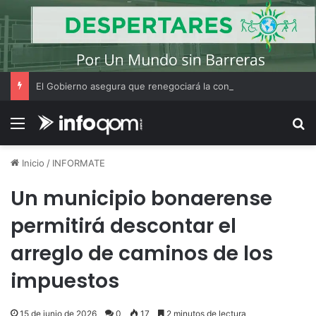
El Gobierno asegura que renegociará la concesión de los principales aeropuertos del país
Menú
B
Inicio
/
INFORMATE
Un municipio bonaerense
permitirá descontar el
arreglo de caminos de los
impuestos
15 de junio de 2026
0
17
2 minutos de lectura