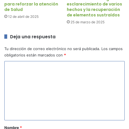
para reforzar la atención
esclarecimiento de varios
de Salud
hechos y la recuperación
de elementos sustraídos
12 de abril de 2025
25 de marzo de 2025
Deja una respuesta
Tu dirección de correo electrónico no será publicada.
Los campos
obligatorios están marcados con
*
C
o
m
e
n
t
a
r
Nombre
*