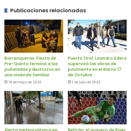
Publicaciones relacionadas
Barranqueras: Fiesta de
Puerto Tirol: Leandro Zdero
Pre-Quinto terminó a las
supervisó las obras de
puñaladas y destrozos en
pavimento en el Barrio 17
una vivienda familiar
de Octubre
18 de mayo de 2025
1 de julio de 2025
Alerta meteorológica en
Beltrán: el arquero de River