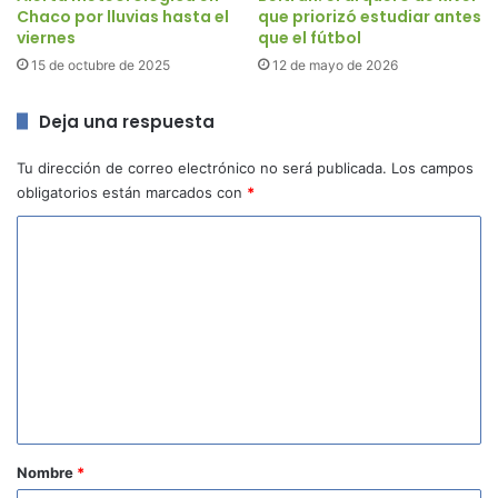
Chaco por lluvias hasta el
que priorizó estudiar antes
viernes
que el fútbol
15 de octubre de 2025
12 de mayo de 2026
Deja una respuesta
Tu dirección de correo electrónico no será publicada.
Los campos
obligatorios están marcados con
*
C
o
m
e
n
t
a
r
Nombre
*