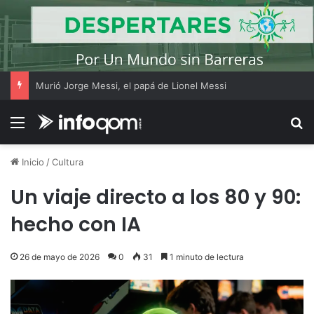
Murió Jorge Messi, el papá de Lionel Messi
Menú
B
Inicio
/
Cultura
Un viaje directo a los 80 y 90:
hecho con IA
26 de mayo de 2026
0
31
1 minuto de lectura