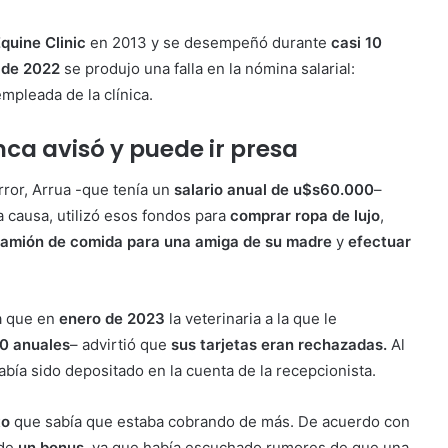
uine Clinic
en 2013 y se desempeñó durante
casi 10
 de 2022
se produjo una falla en la nómina salarial:
mpleada de la clínica.
a avisó y puede ir presa
error, Arrua -que tenía un
salario anual de u$s60.000
–
a causa, utilizó esos fondos para
comprar ropa de lujo
,
camión de comida para una amiga de su madre
y
efectuar
ta que en
enero de 2023
la veterinaria a la que le
0 anuales
– advirtió que
sus tarjetas eran rechazadas.
Al
había sido depositado en la cuenta de la recepcionista.
to
que sabía que estaba cobrando de más. De acuerdo con
 de
un bonus
, ya que había escuchado rumores de que una