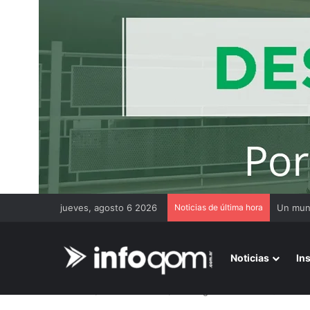
jueves, agosto 6 2026
Noticias de última hora
Noticias
In
Inicio
/
Internacionales
/
Una argentina cobró u$s400.00