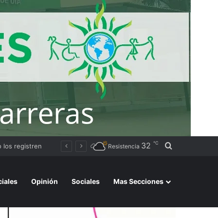
℃
32
Buscar por
Avanza la instalación de un nuevo puesto policial en el ex Campo Zampa para reforzar la seguridad en la zona sur de Resistencia
Resistencia
ciales
Opinión
Sociales
Mas Secciones