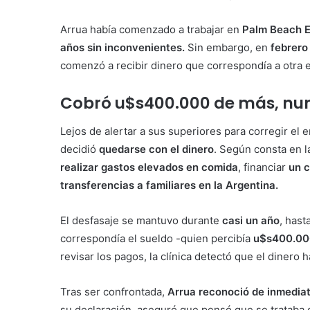
Arrua había comenzado a trabajar en
Palm Beach Eq
años sin inconvenientes.
Sin embargo, en
febrero
comenzó a recibir dinero que correspondía a otra e
Cobró u$s400.000 de más, nunc
Lejos de alertar a sus superiores para corregir el 
decidió
quedarse con el dinero
. Según consta en l
realizar gastos elevados en comida
, financiar
un 
transferencias a familiares en la Argentina.
El desfasaje se mantuvo durante
casi un año
, has
correspondía el sueldo -quien percibía
u$s400.00
revisar los pagos, la clínica detectó que el dinero 
Tras ser confrontada,
Arrua reconoció de inmedia
su declaración, aseguró que pensó que se trataba